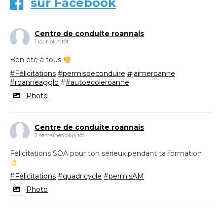
sur Facebook
Centre de conduite roannais
1 jour plus tôt
Bon été à tous
#Félicitations
#permisdeconduire
#jaimeroanne
#roanneagglo
#
#autoecoleroanne
Photo
Centre de conduite roannais
2 semaines plus tôt
Félicitations SOA pour ton sérieux pendant ta formation
#Félicitations
#quadricycle
#permisAM
Photo