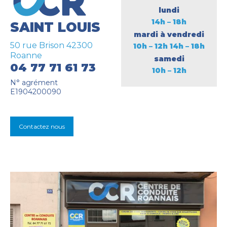
lundi
14h – 18h
SAINT LOUIS
mardi à vendredi
50 rue Brison 42300
10h – 12h 14h – 18h
Roanne
samedi
04 77 71 61 73
10h – 12h
N° agrément
E1904200090
Contactez nous