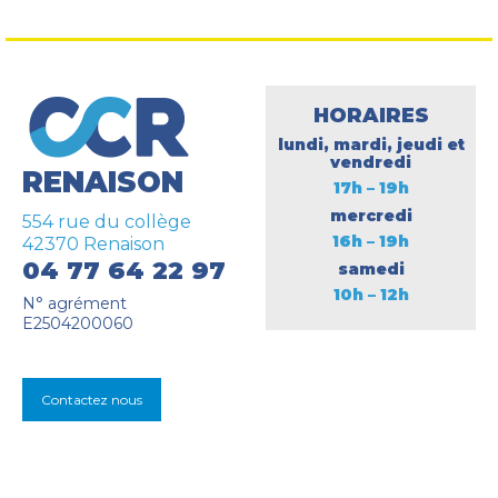
HORAIRES
lundi, mardi, jeudi et
vendredi
RENAISON
17h – 19h
mercredi
554 rue du collège
16h – 19h
42370 Renaison
04 77 64 22 97
samedi
10h – 12h
N° agrément
E2504200060
Contactez nous